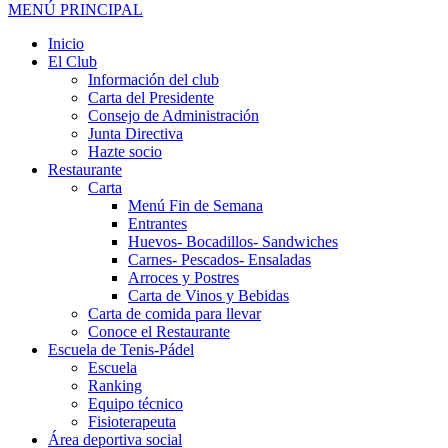
MENÚ PRINCIPAL
Inicio
El Club
Información del club
Carta del Presidente
Consejo de Administración
Junta Directiva
Hazte socio
Restaurante
Carta
Menú Fin de Semana
Entrantes
Huevos- Bocadillos- Sandwiches
Carnes- Pescados- Ensaladas
Arroces y Postres
Carta de Vinos y Bebidas
Carta de comida para llevar
Conoce el Restaurante
Escuela de Tenis-Pádel
Escuela
Ranking
Equipo técnico
Fisioterapeuta
Área deportiva social