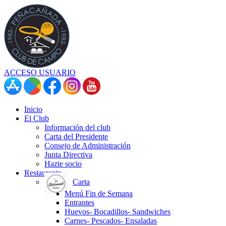
ACCESO USUARIO
Inicio
El Club
Información del club
Carta del Presidente
Consejo de Administración
Junta Directiva
Hazte socio
Restaurante
Carta
Menú Fin de Semana
Entrantes
Huevos- Bocadillos- Sandwiches
Carnes- Pescados- Ensaladas