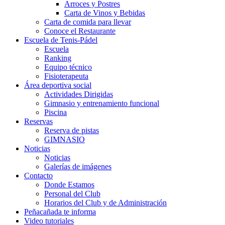
Arroces y Postres
Carta de Vinos y Bebidas
Carta de comida para llevar
Conoce el Restaurante
Escuela de Tenis-Pádel
Escuela
Ranking
Equipo técnico
Fisioterapeuta
Área deportiva social
Actividades Dirigidas
Gimnasio y entrenamiento funcional
Piscina
Reservas
Reserva de pistas
GIMNASIO
Noticias
Noticias
Galerías de imágenes
Contacto
Donde Estamos
Personal del Club
Horarios del Club y de Administración
Peñacañada te informa
Video tutoriales